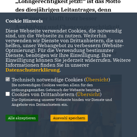
Lohngerechtigkeit jetzt!“ ist das Motto
des diesjährigen Leitantrages, denn
noch immer klafft trotz besser
Cookie Hinweis
Ausbildung und Chancengerechtigkeit
Diese Webseite verwendet Cookies, die notwendig
eine Lohnlücke von 22% zwischen
sind, um die Webseite zu nutzen. Weiterhin
verwenden wir Dienste von Drittanbietern, die uns
Männern und Frauen. Diese
helfen, unser Webangebot zu verbessern (Website-
Optmierung). Für die Verwendung bestimmter
Entgeltlücke setzt sich im Alter in der
Dienste, benötigen wir Ihre Einwilligung. Ihre
Einwilligung können Sie jederzeit widerrufen. Weitere
Rentenlücke von 59% fort.
Informationen finden Sie in unserer
Datenschutzerklärung
.
Technisch notwendige Cookies (
Übersicht
)
Die notwendigen Cookies werden allein für den
ordnungsgemäßen Gebrauch der Webseite benötigt.
Cookies von Drittanbietern (
Übersicht
)
Zur Optimierung unserer Webseite binden wir Dienste und
Angebote von Drittanbietern ein.
Alle akzeptieren
Auswahl speichern