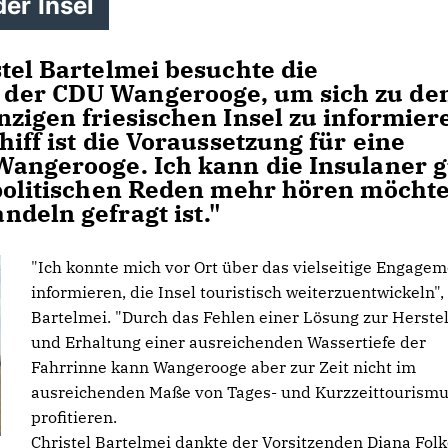
er Insel
tel Bartelmei besuchte die
 der CDU Wangerooge, um sich zu de
zigen friesischen Insel zu informier
hiff ist die Voraussetzung für eine
Wangerooge. Ich kann die Insulaner g
 politischen Reden mehr hören möcht
deln gefragt ist."
"Ich konnte mich vor Ort über das vielseitige Engage
informieren, die Insel touristisch weiterzuentwickeln",
Bartelmei. "Durch das Fehlen einer Lösung zur Herste
und Erhaltung einer ausreichenden Wassertiefe der
Fahrrinne kann Wangerooge aber zur Zeit nicht im
ausreichenden Maße von Tages- und Kurzzeittourism
profitieren.
Christel Bartelmei dankte der Vorsitzenden Diana Folk