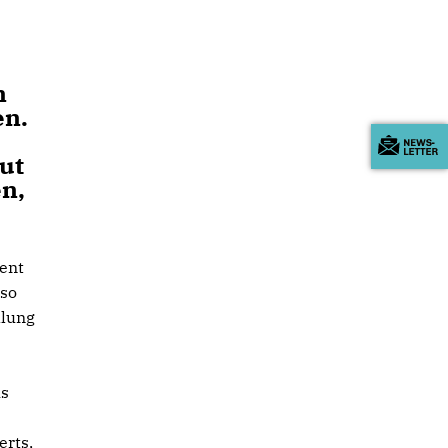
n
en.
ut
en,
ment
 so
llung
us
erts,