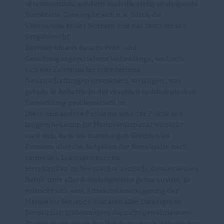
verantwortlich, sondern auch die stetig ansteigende
Bürokratie. Dies ergibt sich u.a. durch die
Übernahme ziviler Normen und das zeitintensive
Vergaberecht.
Darüber hinaus dauern Prüf- und
Genehmigungsverfahren viel zu lange, wodurch
sich der Zeitraum für erforderliche
Neuanschaffungen dramatisch verlängert, was
gerade in Anbetracht der rasanten technologischen
Entwicklung problematisch ist.
Diese und andere Probleme sind der Politik seit
langem bekannt. Im Marinestützpunkt wünscht
man sich, dass die zuständigen Gremien im
Konsens über die Aufgaben der Streitkräfte nach
sinnvollen Lösungen suchen.
Herr Kapitän zu See machte deutlich, dass er seinen
Beruf, trotz aller Schwierigkeiten gerne ausübt. Er
wünscht sich eine Attraktivitätssteigerung der
Marine für fehlende Soldaten aller Dienstgrade.
Derzeit hält insbesondere die nicht gewährleistete
Planungssicherheit der Bundeswehr als Arbeitgeber