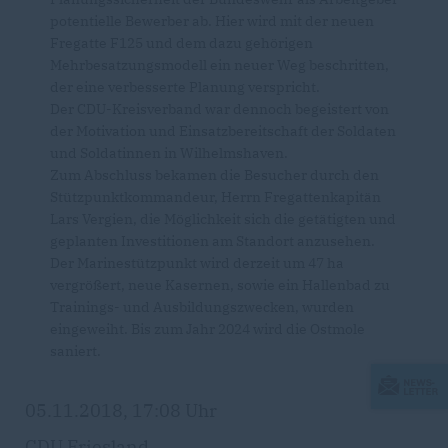
potentielle Bewerber ab. Hier wird mit der neuen
Fregatte F125 und dem dazu gehörigen
Mehrbesatzungsmodell ein neuer Weg beschritten,
der eine verbesserte Planung verspricht.
Der CDU-Kreisverband war dennoch begeistert von
der Motivation und Einsatzbereitschaft der Soldaten
und Soldatinnen in Wilhelmshaven.
Zum Abschluss bekamen die Besucher durch den
Stützpunktkommandeur, Herrn Fregattenkapitän
Lars Vergien, die Möglichkeit sich die getätigten und
geplanten Investitionen am Standort anzusehen.
Der Marinestützpunkt wird derzeit um 47 ha
vergrößert, neue Kasernen, sowie ein Hallenbad zu
Trainings- und Ausbildungszwecken, wurden
eingeweiht. Bis zum Jahr 2024 wird die Ostmole
saniert.
05.11.2018, 17:08 Uhr
CDU Friesland