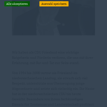
Alle akzeptieren
Auswahl speichern
Wir haben als CDU Friesland eine wichtige
Ratgeberin und Förderin verloren, die uns mit ihrer
Erfahrung, mit Rat und Tat zur Seite stand.
Von 1994 bis 2008 vertrat sie Friesland im
niedersächsischen Landtag, sie erwarb sich viel
Respekt, unterstützte aus Überzeugung junge
Abgeordnete und setzte sich vielseitig ein. Ihr Name
hat in der niedersächsischen CDU bis heute
Gewicht. Besonders von ihrem fachkundigen
Einsatz für Tourismus und Landwirtschaft profitiert