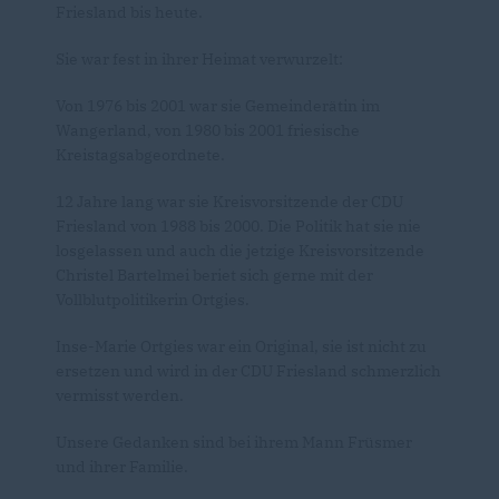
Friesland bis heute.
Sie war fest in ihrer Heimat verwurzelt:
Von 1976 bis 2001 war sie Gemeinderätin im
Wangerland, von 1980 bis 2001 friesische
Kreistagsabgeordnete.
12 Jahre lang war sie Kreisvorsitzende der CDU
Friesland von 1988 bis 2000. Die Politik hat sie nie
losgelassen und auch die jetzige Kreisvorsitzende
Christel Bartelmei beriet sich gerne mit der
Vollblutpolitikerin Ortgies.
Inse-Marie Ortgies war ein Original, sie ist nicht zu
ersetzen und wird in der CDU Friesland schmerzlich
vermisst werden.
Unsere Gedanken sind bei ihrem Mann Früsmer
und ihrer Familie.