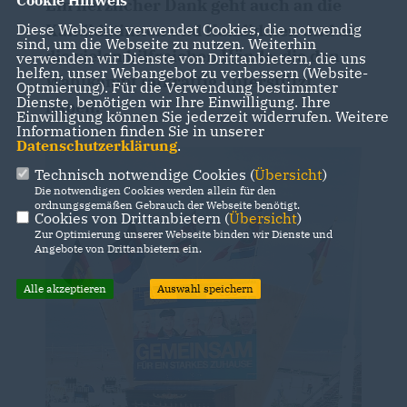
Ein herzlicher Dank geht auch an die
Diese Webseite verwendet Cookies, die notwendig
Kandidatinnen und Kandidaten und an
sind, um die Webseite zu nutzen. Weiterhin
die vielen hilfreichen Hände, die den
verwenden wir Dienste von Drittanbietern, die uns
helfen, unser Webangebot zu verbessern (Website-
Wahlkampf tatkräftig unterstützt
Optmierung). Für die Verwendung bestimmter
Dienste, benötigen wir Ihre Einwilligung. Ihre
haben.
Einwilligung können Sie jederzeit widerrufen. Weitere
Informationen finden Sie in unserer
Datenschutzerklärung
.
Technisch notwendige Cookies (
Übersicht
)
Die notwendigen Cookies werden allein für den
ordnungsgemäßen Gebrauch der Webseite benötigt.
Cookies von Drittanbietern (
Übersicht
)
Zur Optimierung unserer Webseite binden wir Dienste und
Angebote von Drittanbietern ein.
Alle akzeptieren
Auswahl speichern