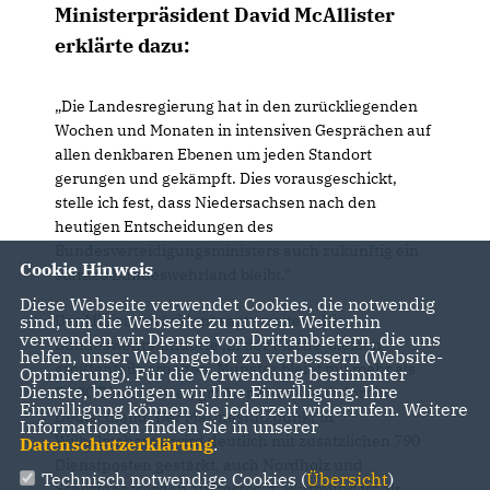
Ministerpräsident David McAllister
erklärte dazu:
Die Landesregierung hat in den zurückliegenden
Wochen und Monaten in intensiven Gesprächen auf
allen denkbaren Ebenen um jeden Standort
gerungen und gekämpft. Dies vorausgeschickt,
stelle ich fest, dass Niedersachsen nach den
heutigen Entscheidungen des
Bundesverteidigungsministers auch zukünftig ein
Cookie Hinweis
starkes Bundeswehrland bleibt."
Diese Webseite verwendet Cookies, die notwendig
Der Ministerpräsident sagte weiter: „Die
sind, um die Webseite zu nutzen. Weiterhin
verwenden wir Dienste von Drittanbietern, die uns
Bundeswehrstandorte ‚in der Fläche' bleiben
helfen, unser Webangebot zu verbessern (Website-
größtenteils erhalten. Munster bleibt mit mehr als
Optmierung). Für die Verwendung bestimmter
Dienste, benötigen wir Ihre Einwilligung. Ihre
5.000 Dienstposten größter Heeresstandort in
Einwilligung können Sie jederzeit widerrufen. Weitere
Deutschland. Der Marinestützpunkt in
Informationen finden Sie in unserer
Wilhelmshaven wird deutlich mit zusätzlichen 790
Datenschutzerklärung
.
Dienstposten gestärkt, auch Nordholz und
Technisch notwendige Cookies (
Übersicht
)
Schortens werden aufgestockt. Wittmund ist als