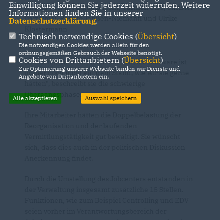
Einwilligung können Sie jederzeit widerrufen. Weitere
Im Bild v.l.n.r.: Manuela Mohr, Carmen Giss, Christel
Informationen finden Sie in unserer
Bartelmei, Renate Janßen-Niemann und Ulrike
Datenschutzerklärung
.
Klostermann
Technisch notwendige Cookies (
Übersicht
)
Die notwendigen Cookies werden allein für den
ordnungsgemäßen Gebrauch der Webseite benötigt.
Cookies von Drittanbietern (
Übersicht
)
Das letzte Jahr war nicht einfach, die Software ist
Zur Optimierung unserer Webseite binden wir Dienste und
immer noch nicht auf dem Stand, wie wir sie gerne
Angebote von Drittanbietern ein.
hätten", beschreibt sie die schwierige
Übergangsphase.
Alle akzeptieren
Auswahl speichern
Ihre Mitarbeiter hätten die Doppelbelastung der
Reorganisation und der laufenden
Vermittlungstätigkeit gut bewältigt. Sie wünscht
sich, dass dies auch in der politischen Diskussion
Anerkennung findet.
Durch die Umstellung des Jobcenters entstanden in
der Verwaltung insgesamt zusätzliche 15 Stellen.
Funktionen, wie zum Beispiel Controlling und EDV
seien vorher im Verantwortungsbereich der