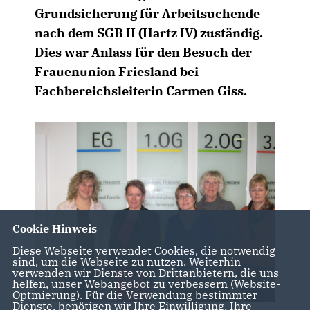
Grundsicherung für Arbeitsuchende
nach dem SGB II (Hartz IV) zuständig.
Dies war Anlass für den Besuch der
Frauenunion Friesland bei
Fachbereichsleiterin Carmen Giss.
Cookie Hinweis
Diese Webseite verwendet Cookies, die notwendig
sind, um die Webseite zu nutzen. Weiterhin
verwenden wir Dienste von Drittanbietern, die uns
helfen, unser Webangebot zu verbessern (Website-
Optmierung). Für die Verwendung bestimmter
Dienste, benötigen wir Ihre Einwilligung. Ihre