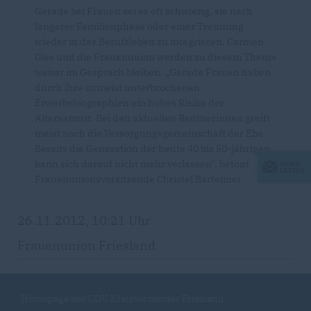
Gerade bei Frauen sei es oft schwierig, sie nach
längerer Familienphase oder einer Trennung
wieder in das Berufsleben zu integrieren. Carmen
Giss und die Frauenunion werden zu diesem Thema
weiter im Gespräch bleiben. „Gerade Frauen haben
durch ihre zumeist unterbrochenen
Erwerbsbiographien ein hohes Risiko der
Altersarmut. Bei den aktuellen Rentnerinnen greift
meist noch die Versorgungsgemeinschaft der Ehe.
Bereits die Generation der heute 40 bis 50-jährigen
kann sich darauf nicht mehr verlassen", betont
Frauenunionsvorsitzende Christel Bartelmei.
26.11.2012, 10:21 Uhr
Frauenunion Friesland
Homepage des CDU Kreisverbandes Friesland