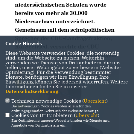
niedersächsischen Schulen wurde
bereits von mehr als 30.000
Niedersachsen unterzeichnet.
Gemeinsam mit dem schulpolitischen
Sprecher der CDU-Landtagsfraktion,
Cookie Hinweis
Kai Seefried, versuchte die CDU
Diese Webseite verwendet Cookies, die notwendig
Friesland Licht ins Dunkel zu bringen.
sind, um die Webseite zu nutzen. Weiterhin
verwenden wir Dienste von Drittanbietern, die uns
helfen, unser Webangebot zu verbessern (Website-
Optmierung). Für die Verwendung bestimmter
Dienste, benötigen wir Ihre Einwilligung. Ihre
Einwilligung können Sie jederzeit widerrufen. Weitere
Informationen finden Sie in unserer
Datenschutzerklärung
.
Technisch notwendige Cookies (
Übersicht
)
Die notwendigen Cookies werden allein für den
ordnungsgemäßen Gebrauch der Webseite benötigt.
Cookies von Drittanbietern (
Übersicht
)
Zur Optimierung unserer Webseite binden wir Dienste und
Angebote von Drittanbietern ein.