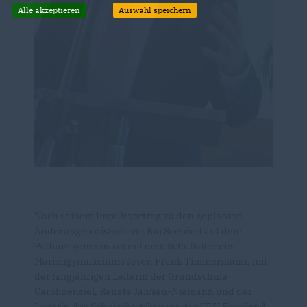
Alle akzeptieren
Auswahl speichern
Nach seinem Impulsvortrag zu den geplanten
Änderungen diskutierte Kai Seefried auf dem
Podium gemeinsam mit dem Schulleiter des
Mariengymnasiums Jever, Frank Timmermann, mit
der langjährigen Leiterin der Grundschule
Carolinensiel, Renate Janßen-Niemann und der
Leiterin des Schularbeitskreises der CDU Friesland,