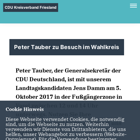
CDU Kreisverband Friesland
Peter Tauber zu Besuch im Wahlkreis
Peter Tauber, der Generalsekretär der
CDU Deutschland, ist mit unserem
Landtagskandidaten Jens Damm am 5.
Oktober 2017 in der Fußgängerzone in
Varel zwischen 12 und 14 Uhr
Cookie Hinweis
unterwegs. Nutzen Sie Ihre
Diese Webseite verwendet Cookies, die notwendig
Mittagspause und kommen Sie mit uns
sind, um die Webseite zu nutzen. Weiterhin
verwenden wir Dienste von Drittanbietern, die uns
ins Gespräch!
helfen, unser Webangebot zu verbessern (Website-
Optmierung). Für die Verwendung bestimmter