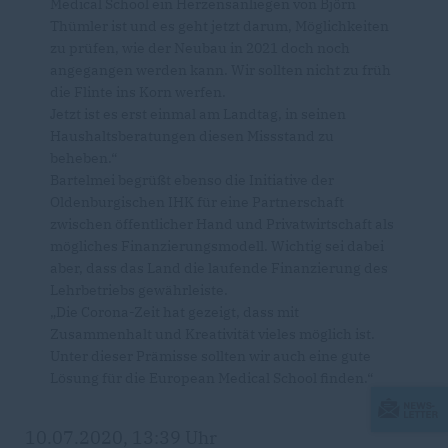
Medical School ein Herzensanliegen von Björn
Thümler ist und es geht jetzt darum, Möglichkeiten
zu prüfen, wie der Neubau in 2021 doch noch
angegangen werden kann. Wir sollten nicht zu früh
die Flinte ins Korn werfen.
Jetzt ist es erst einmal am Landtag, in seinen
Haushaltsberatungen diesen Missstand zu
beheben.“
Bartelmei begrüßt ebenso die Initiative der
Oldenburgischen IHK für eine Partnerschaft
zwischen öffentlicher Hand und Privatwirtschaft als
mögliches Finanzierungsmodell. Wichtig sei dabei
aber, dass das Land die laufende Finanzierung des
Lehrbetriebs gewährleiste.
Die Corona-Zeit hat gezeigt, dass mit
Zusammenhalt und Kreativität vieles möglich ist.
Unter dieser Prämisse sollten wir auch eine gute
Lösung für die European Medical School finden.“
10.07.2020, 13:39 Uhr