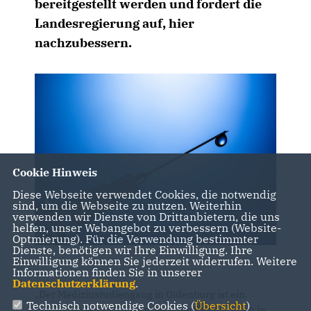
bereitgestellt werden und fordert die
Landesregierung auf, hier
nachzubessern.
Cookie Hinweis
Diese Webseite verwendet Cookies, die notwendig
sind, um die Webseite zu nutzen. Weiterhin
verwenden wir Dienste von Drittanbietern, die uns
helfen, unser Webangebot zu verbessern (Website-
Optmierung). Für die Verwendung bestimmter
Dienste, benötigen wir Ihre Einwilligung. Ihre
Einwilligung können Sie jederzeit widerrufen. Weitere
Informationen finden Sie in unserer
Datenschutzerklärung
.
Der Medizinstudiengang in Oldenburg ist ein
Technisch notwendige Cookies (
Übersicht
)
Erfolgsmodell für unsere gesamte Region. Auch in