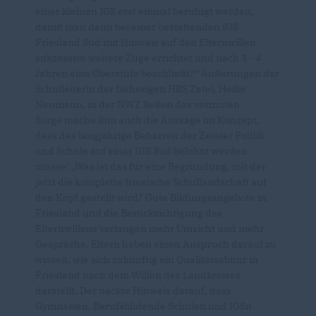
einer kleinen IGS erst einmal beruhigt werden,
damit man dann bei einer bestehenden IGS
Friesland Süd mit Hinweis auf den Elternwillen
sukzessive weitere Züge errichtet und nach 3 - 4
Jahren eine Oberstufe beschließt?“ Äußerungen der
Schulleiterin der bisherigen HRS Zetel, Heike
Neumann, in der NWZ ließen das vermuten.
Sorge mache ihm auch die Aussage im Konzept,
dass das langjährige Beharren der Zeteler Politik
und Schule auf einer IGS Süd belohnt werden
müsse: „Was ist das für eine Begründung, mit der
jetzt die komplette friesische Schullandschaft auf
den Kopf gestellt wird? Gute Bildungsangebote in
Friesland und die Berücksichtigung des
Elternwillens verlangen mehr Umsicht und mehr
Gespräche. Eltern haben einen Anspruch darauf zu
wissen, wie sich zukünftig ein Qualitätsabitur in
Friesland nach dem Willen des Landkreises
darstellt. Der nackte Hinweis darauf, dass
Gymnasien, Berufsbildende Schulen und IGSn