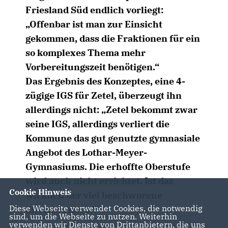
Friesland Süd endlich vorliegt:
Offenbar ist man zur Einsicht
gekommen, dass die Fraktionen für ein
so komplexes Thema mehr
Vorbereitungszeit benötigen.“
Das Ergebnis des Konzeptes, eine 4-
zügige IGS für Zetel, überzeugt ihn
allerdings nicht: „Zetel bekommt zwar
seine IGS, allerdings verliert die
Kommune das gut genutzte gymnasiale
Angebot des Lothar-Meyer-
Gymnasiums. Die erhoffte Oberstufe
wird auch nicht errichtet. Ist das
Cookie Hinweis
wirklich der viel beschworene
Diese Webseite verwendet Cookies, die notwendig
Elternwunsch?"
sind, um die Webseite zu nutzen. Weiterhin
verwenden wir Dienste von Drittanbietern, die uns