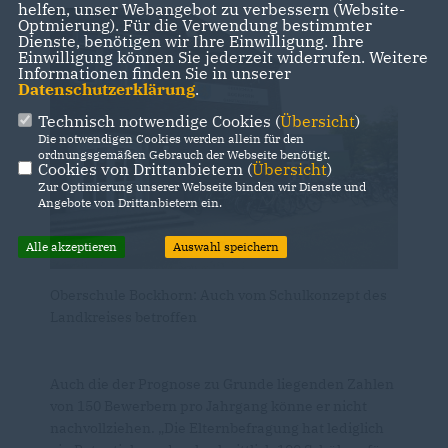
helfen, unser Webangebot zu verbessern (Website-
Optmierung). Für die Verwendung bestimmter
Dienste, benötigen wir Ihre Einwilligung. Ihre
Einwilligung können Sie jederzeit widerrufen. Weitere
Informationen finden Sie in unserer
Datenschutzerklärung
.
Technisch notwendige Cookies (
Übersicht
)
Die notwendigen Cookies werden allein für den
ordnungsgemäßen Gebrauch der Webseite benötigt.
Cookies von Drittanbietern (
Übersicht
)
Zur Optimierung unserer Webseite binden wir Dienste und
Angebote von Drittanbietern ein.
Alle akzeptieren
Auswahl speichern
Oberschule Bockhorn: Auch vom Schulkonzept des
Landkreises betroffen
Auch die der Prognose zu Grunde liegenden Zahlen
von 150 Bewerbern pro Jahrgang könne er nicht
nachvollziehen. „Die Elternbefragung hat lediglich