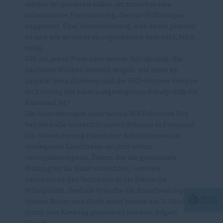
stärker kooperieren sollen, ist zunächst eine
substanzlose Formulierung, die nur Hoffnungen
suggeriert. Eine Verdeutlichung, was damit gemeint
ist und wie so etwas zu organisieren sein wird, fehlt
völlig.
IGS um jeden Preis oder seröse Schulpolitik, die
nächsten Wochen werden zeigen, wie ernst es
Landrat Sven Ambrosy und die SPD-Grünen-Gruppe
im Kreistag mit einer ausgewogenen Schulpolitik für
Friesland ist.“
Die Auswirkungen einer neuen IGS Friesland Süd
beträfen alle weiterführenden Schulen in Friesland.
Die Abwanderung friesischer Schüler(innen) in
umliegende Landkreise sei jetzt schon
besorgniserregend. Eltern, die die gymnasiale
Bildung für ihr Kind wünschten, verlören
zunehmend das Vertrauen in die friesische
Schulpolitik. Deshalb brauche die Entscheidung
breiten Raum und dürfe nicht bereits am 2. Oktober
durch den Kreistag gepeitscht werden, folgert