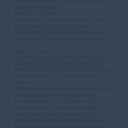
ein Potential von durchschnittlich 100 Schülern für
eine IGS Zetel ergeben.“
Vehoff fragt sich insgesamt, wie belastbar die
Zahlen seien, die zur Entscheidung für Zetel und
zur Ablehnung von Varel geführt haben.
Insbesondere in Fragen der Auswirkungen auf die
umliegenden Schulen sei das Konzept in vielen
Punkten zu hinterfragen. Der in der Prognose
geplante Übergang von der IGS auf die Oberstufe
des LMG sei wegen der unterschiedlichen Wege
zum Abitur eher unrealistisch. Auch seien die
Zahlen zu hinterfragen, die sich auf die Einrichtung
einer Oberstufe für die IGS Friesland Nord
beziehen.
Ebenso fehlten jegliche Aussagen zu entstehenden
Kosten für Umbaumaßnahmen, zusätzliche
Busverbindungen und die geplante verpflichtende
Ganztagsschule an 4 Tagen und zur künftigen
Ausrichtung der Jugend-Sozialarbeit in Zetel.
Das Konzept wirkt seltsam unfertig. Sollen die
Kreistagsabgeordneten und die Kommunen mit